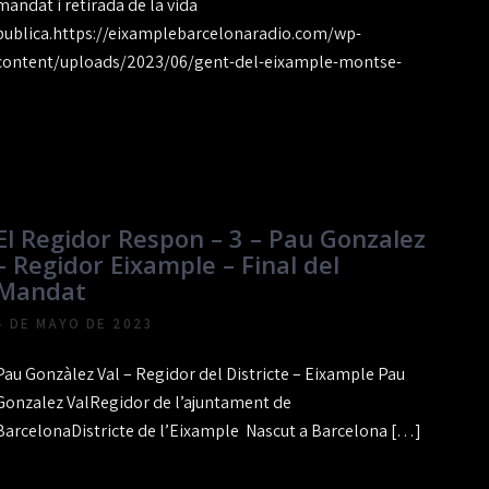
mandat i retirada de la vida
publica.https://eixamplebarcelonaradio.com/wp-
content/uploads/2023/06/gent-del-eixample-montse-
El Regidor Respon – 3 – Pau Gonzalez
– Regidor Eixample – Final del
Mandat
4 DE MAYO DE 2023
Pau Gonzàlez Val – Regidor del Districte – Eixample Pau
Gonzalez ValRegidor de l’ajuntament de
BarcelonaDistricte de l’Eixample Nascut a Barcelona […]