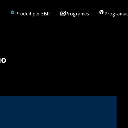
Produït per EBR
Programes
Programac
io