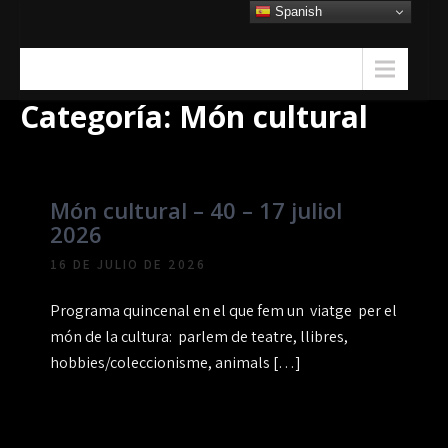
Skip
Spanish
to
content
Menu
Categoría:
Món cultural
Món cultural – 40 – 17 juliol
2026
16 DE JULIO DE 2026
Programa quincenal en el que fem un viatge per el
món de la cultura: parlem de teatre, llibres,
hobbies/coleccionisme, animals […]