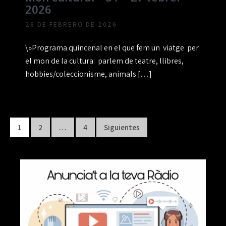
2026
26 DE FEBRERO DE 2026
\»Programa quincenal en el que fem un viatge per
el mon de la cultura: parlem de teatre, llibres,
hobbies/coleccionisme, animals […]
Paginación
1
2
…
4
Siguientes
de
entradas