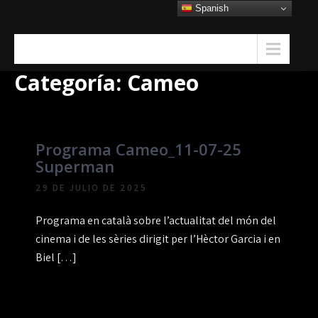
Skip
Spanish
to
content
Menu
Categoría:
Cameo
Programa Cameo_11-07-25
Superman
29 DE JULIO DE 2025
Programa en català sobre l’actualitat del món del
cinema i de les sèries dirigit per l’Hèctor Garcia i en
Biel […]