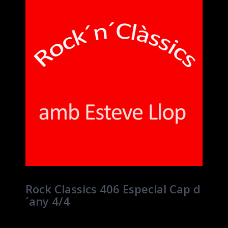
Rock Classics 406 Especial Cap d
´any 4/4