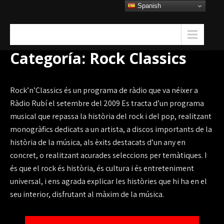
Skip
Spanish
to
content
Menu
Categoría:
Rock Classics
Rock’n’Classics és un programa de ràdio que va néixer a
Ràdio Rubí el setembre del 2009 Es tracta d’un programa
musical que repassa la història del rock i del pop, realitzant
monogràfics dedicats a un artista, a discos importants de la
història de la música, als èxits destacats d’un any en
concret, o realitzant acurades seleccions per temàtiques. I
és que el rock és història, és cultura i és entreteniment
universal, i ens agrada explicar les històries que hi ha en el
seu interior, disfrutant al màxim de la música.