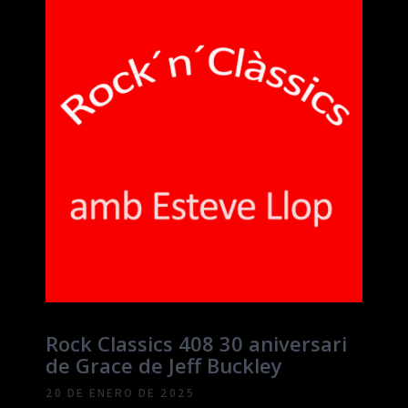
Rock Classics 408 30 aniversari
de Grace de Jeff Buckley
20 DE ENERO DE 2025