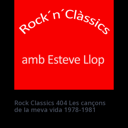
Rock Classics 404 Les cançons
de la meva vida 1978-1981