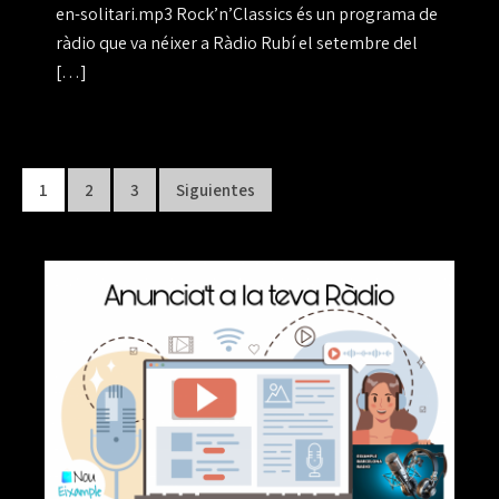
en-solitari.mp3 Rock’n’Classics és un programa de
ràdio que va néixer a Ràdio Rubí el setembre del
[…]
Paginación
1
2
3
Siguientes
de
entradas