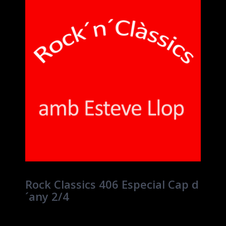
Rock Classics 406 Especial Cap d
´any 2/4