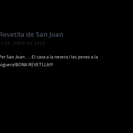
Revetlla de San Joan
23 DE JUNIO DE 2022
Per San Joan…. El cava a la nevera i les penes a la
foguera!BONA REVETLLA!!!