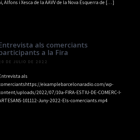
i, Alfons i Xesca de la AAVV de la Nova Esquerra de […]
Entrevista als comerciants
participants a la Fira
20 DE JULIO DE 2022
Entrevista als
comerciantshttps://eixamplebarcelonaradio.com/wp-
content/uploads/2022/07/10a-FIRA-ESTIU-DE-COMERC-I-
ARTESANS-101112-Juny-2022-Els-comerciants.mp4