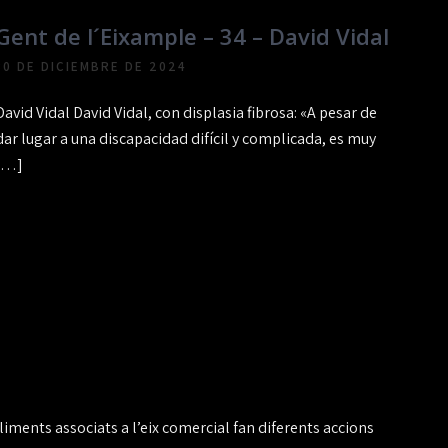
Gent de l´Eixample – 34 – David Vidal
30 DE DICIEMBRE DE 2024
David Vidal David Vidal, con displasia fibrosa: «A pesar de
dar lugar a una discapacidad difícil y complicada, es muy
[…]
liments associats a l’eix comercial fan diferents accions