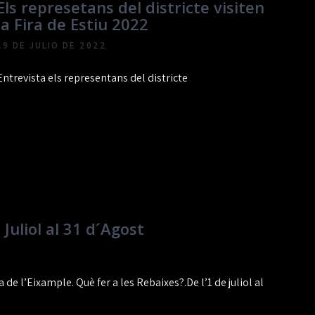
Els represetans del districte visiten
la Fira de Estiu 2022
19 DE JULIO DE 2022
Entrevista els representans del districte
Juliol al 31 d´Agost
de l’Eixample. Què fer a les Rebaixes?.De l’1 de juliol al