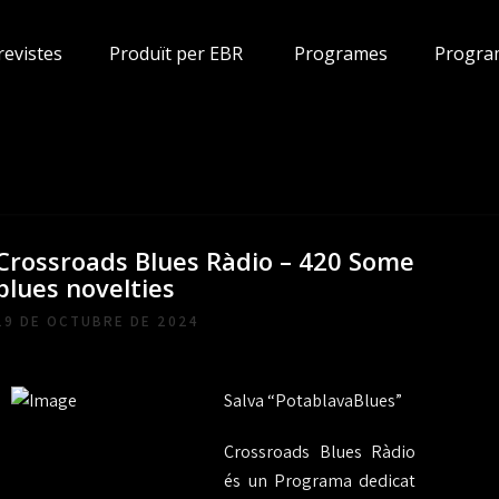
revistes
Produït per EBR
Programes
Progra
Crossroads Blues Ràdio – 420 Some
blues novelties
19 DE OCTUBRE DE 2024
Salva “PotablavaBlues”
Crossroads
Blues Ràdio
és un Programa dedicat