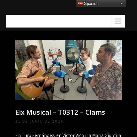
Skip
Spanish
to
content
Menu
Eix Musical – T0312 – Clams
11 DE JUNIO DE 2026
En Turu Fernández, en Víctor Vico i la Maria Giurgila