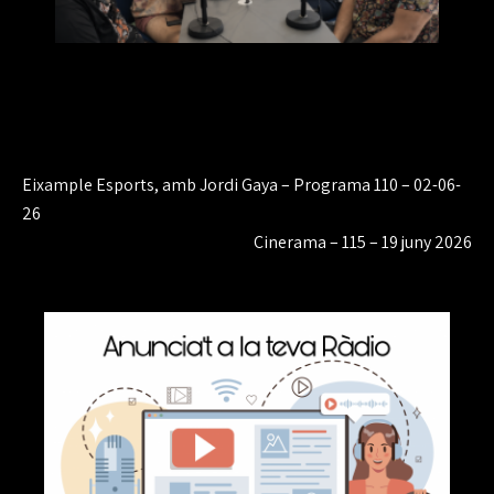
Navegación
Eixample Esports, amb Jordi Gaya – Programa 110 – 02-06-
de
26
Cinerama – 115 – 19 juny 2026
entradas