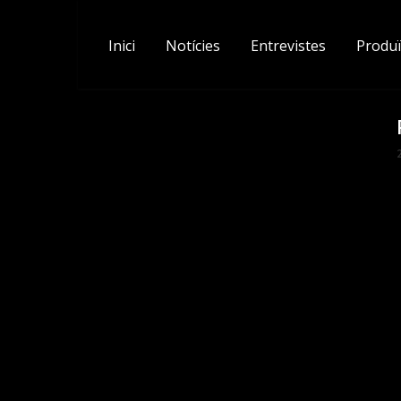
Skip
to
Inici
Notícies
Entrevistes
Produï
content