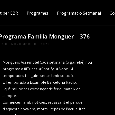
t per EBR
Programes
Programació Setmanal
Co
Programa Familia Monguer – 376
22 DE NOVIEMBRE DE 2023
Mónguers Assemble! Cada setmana (o gairebé) nou
programa a #iTunes, #Spotify i #iVoox. 14
temporades i seguim sense tenir solució.
2 Temporada a Eixample Barcelona Radio.
I què millor per començar de fer el mateix de
sempre.
Comencem amb notícies, repassant el perquè
d'aquesta nova era, morts i repàs de l'actualitat