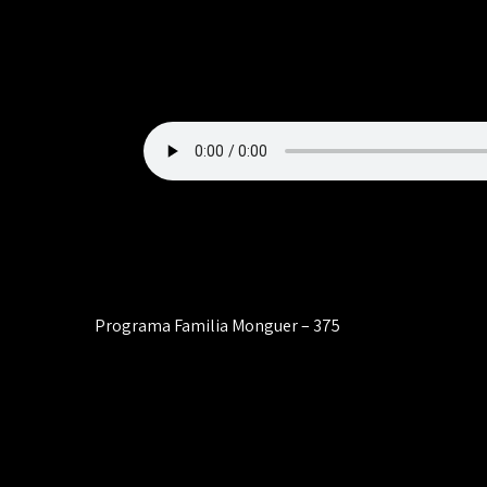
Navegación
Programa Familia Monguer – 375
de
entradas