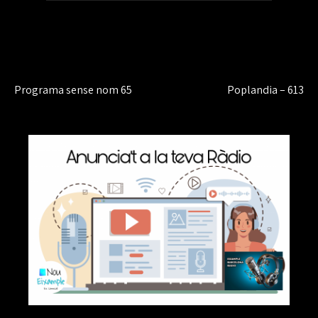
audio
Navegación
Programa sense nom 65
Poplandia – 613
de
entradas