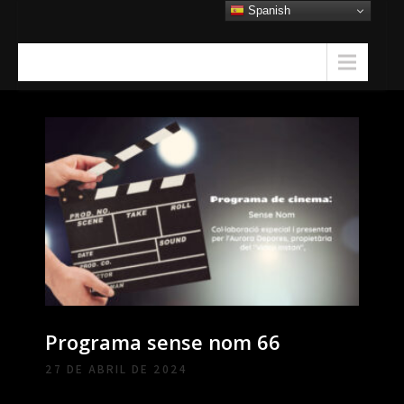
Skip
Spanish
to
content
Menu
Programa sense nom 66
27 DE ABRIL DE 2024