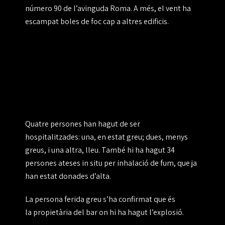
número 90 de l’avinguda Roma. A més,
el vent ha
escampat boles de foc
cap a altres edificis.
Quatre persones han hagut de ser
hospitalitzades:
una, en estat greu; dues, menys
greus, i una altra, lleu. També hi ha hagut
34
persones ateses in situ
per inhalació de fum, que ja
han estat donades d’alta.
La persona ferida greu s’ha confirmat que és
la
propietària del bar
on hi ha hagut l’explosió.