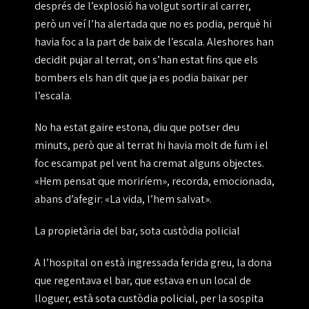
després de l’explosió ha volgut sortir al carrer,
però un veí l’ha alertada que no es podia, perquè hi
havia foc a la part de baix de l’escala. Aleshores han
decidit pujar al terrat, on s’han estat fins que els
bombers els han dit que ja es podia baixar per
l’escala.
No ha estat gaire estona, diu que potser deu
minuts, però que al terrat hi havia molt de fum i el
foc escampat pel vent ha cremat alguns objectes.
«Hem pensat que moriríem», recorda, emocionada,
abans d’afegir:
«La vida, l’hem salvat».
La propietària del bar, sota custòdia policial
A l’hospital on està ingressada ferida greu, la dona
que regentava el bar, que estava en un local de
lloguer,
està sota custòdia policial
, per la sospita