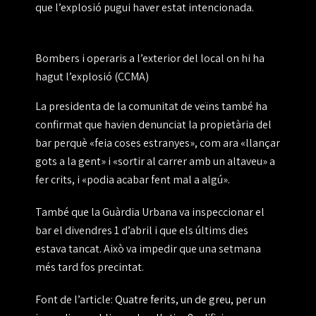
que l’explosió pugui haver estat intencionada.
Bombers i operaris a l’exterior del local on hi ha
hagut l’explosió (CCMA)
La presidenta de la comunitat de veïns també ha
confirmat que havien denunciat la propietària del
bar
perquè
«feia coses estranyes»
, com ara «llançar
gots a la gent» i «sortir al carrer amb un altaveu» a
fer crits, i
«podia acabar fent mal a algú»
.
També que
la Guàrdia Urbana va inspeccionar el
bar
el divendres 1 d’abril i que els últims dies
estava tancat. Això va impedir que una setmana
més tard fos precintat.
Font de l’article:
Quatre ferits, un de greu, per un