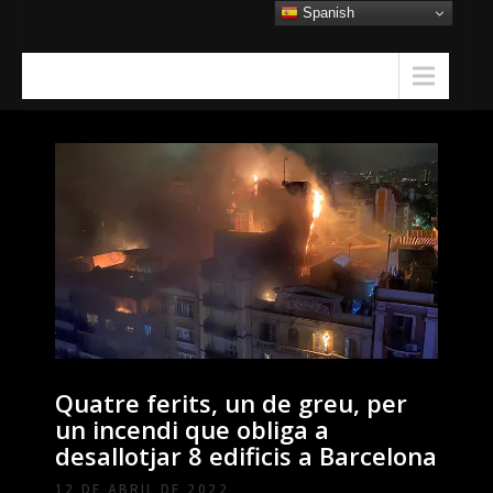
Skip
Spanish
to
content
Menu
Quatre ferits, un de greu, per
un incendi que obliga a
desallotjar 8 edificis a Barcelona
12 DE ABRIL DE 2022