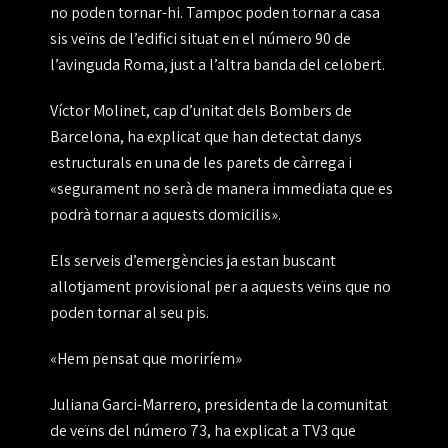
no poden tornar-hi
. Tampoc poden tornar a casa
sis veïns de l’edifici situat en el
número 90 de
l’avinguda Roma
, just a l’altra banda del celobert.
Víctor Molinet
, cap d’unitat dels Bombers de
Barcelona, ha explicat que han detectat
danys
estructurals en una de les parets de càrrega
i
«segurament no serà de manera immediata que es
podrà tornar a aquests domicilis».
Els serveis d’emergències ja
estan buscant
allotjament provisional
per a aquests veïns que no
poden tornar al seu pis.
«Hem pensat que moriríem»
Juliana Garci-Marrero
, presidenta de la comunitat
de veïns del número 73, ha explicat a TV3 que