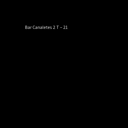
Navegación
Bar Canaletes 2 T – 21
de
entradas