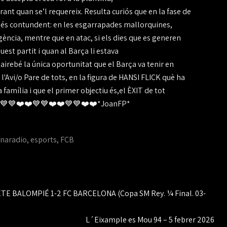
ant quan se’l requereix. Resulta curiós que en la fase de
r més contundent: en les esgarrapades mallorquines,
ència, mentre que en atac, si els dies que es generen
est partit i quan al Barça li estava
irebé la única oportunitat que el Barça va tenir en
l'Avi/o Pare de tots, en la figura de HANSI FLICK què ha
família i que el primer objectiu és,el ÈXIT de tot
A❤️❤️💙💙❤️❤️💙💙❤️❤️💙💙❤️❤️*JoanFP*
naradio
,
esports
,
FCB
CETE BALOMPIÉ 1-2 FC BARCELONA (Copa SM Rey. ¼ Final. 03-
L´Eixample es Mou 94 – 5 febrer 2026