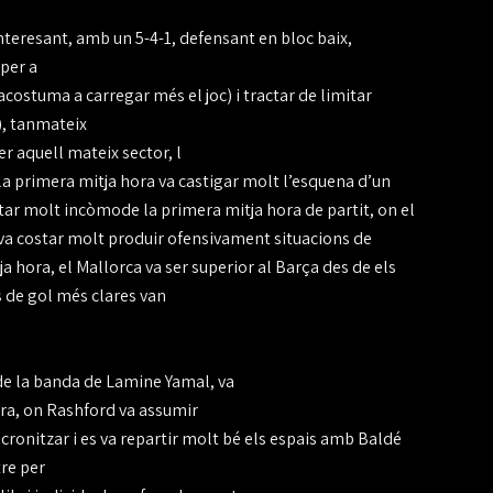
teresant, amb un 5-4-1, defensant en bloc baix,
 per a
costuma a carregar més el joc) i tractar de limitar
), tanmateix
er aquell mateix sector, l
uè la primera mitja hora va castigar molt l’esquena d’un
ar molt incòmode la primera mitja hora de partit, on el
li va costar molt produir ofensivament situacions de
ja hora, el Mallorca va ser superior al Barça des de els
s de gol més clares van
 de la banda de Lamine Yamal, va
rra, on Rashford va assumir
ncronitzar i es va repartir molt bé els espais amb Baldé
tre per