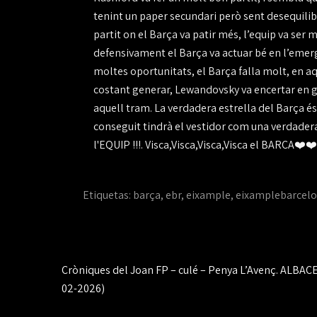
tenint un paper secundari però sent desequilibr
partit on el Barça va patir més, l’equip va se
defensivament el Barça va actuar bé en l’emerg
moltes oportunitats, el Barça falla molt, en aqu
costant generar, Lewandovsky va encertar en ga
aquell tram. La verdadera estrella del Barça és 
conseguit tindrà el vestidor com una verdadera 
l'EQUIP !!!. Visca,Visca,Visca,Visca el BARÇ
Etiquetas:
barça
,
ebr
,
eixample
,
eixamplebarcelo
Navegación
Cròniques del Joan FP – culé – Penya L’Avenç. ALBA
de
02-2026)
entradas