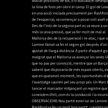
buscar posicions de xut, ó si buscava el desequi
la línia de fons per obrir el camp. El gol de Le
en una acció iniciada precisament per Rashfor
de l’esquerra), va començar a posar coll avall el
Des de l’inici de la segona part es va veure a u
més la seva pressió, que va fer molt de mal al
Mallorca des de la recuperació i re-atac, i que 
Lamine Yamal va fer el segon gol després d’un 
ajustat de llarga distància. A partir d’aquest gol
malgrat que el Mallorca va avançar les seves lín
que no pas per convicció, mentre que un Barça 
sabent que disposaria de més espais oberts, es
que en qualsevol moment, les oportunitats d’
l’avantatge caurien pel seu propi pes. Un Marc 
tancar el marcador mitjançant un registre que
coneixíem d’ell, com és la conducció i la incur
OBSERVACIONS Nou partit estel·lar de Lamine Y
Rashford va fer un molt bon partit, i sembla que