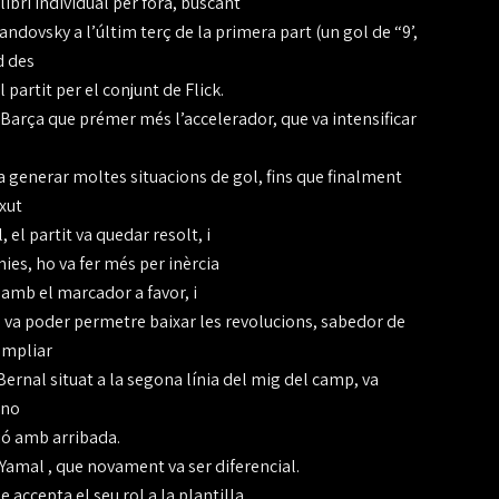
libri individual per fora, buscant
wandovsky a l’últim terç de la primera part (un gol de “9’,
d des
 partit per el conjunt de Flick.
n Barça que prémer més l’accelerador, que va intensificar
va generar moltes situacions de gol, fins que finalment
xut
, el partit va quedar resolt, i
ies, ho va fer més per inèrcia
amb el marcador a favor, i
 va poder permetre baixar les revolucions, sabedor de
ampliar
Bernal situat a la segona línia del mig del camp, va
 no
sió amb arribada.
amal , que novament va ser diferencial.
 accepta el seu rol a la plantilla,