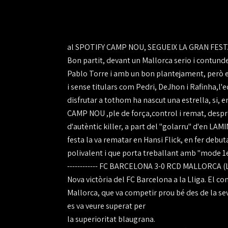
al SPOTIFY CAMP NOU, SEGUEIX LA GRAN FESTA !
Bon partit, devant un Mallorca serio i contunde
Pablo Torre i amb un bon plantejament, però 
i sense titulars com Pedri, DeJhon i Rafinha,l'e
disfrutar a tothom ha nascut una estrella, si
CAMP NOU ,ple de força,control i remat, despr
d'autèntic killer, a part del "golarru" d'en LA
festa la va rematar en Hansi Flick, en fer de
polivalent i que porta treballant amb "mode 1er 
------------ FC BARCELONA 3-0 RCD MALLORCA (L
Nova victòria del FC Barcelona a la Lliga. El c
Mallorca, que va competir prou bé des de la se
es va veure superat per
la superioritat blaugrana.