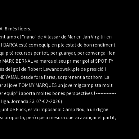
!! més líders.
nt amb el "nano" de Vilassar de Mar en Jan Virgili i en
el BARÇA està com equip en ple estat de bon rendiment
quip té recursos per tot, per guanyar, per convença i fen
, en MARC BERNAL va marca el seu primer gol al SPOTIFY
és del gol de Robert Lewandowski,ple de presició i
MINE YAMAL desde fora l'area, sorprenent a tothom. La
butar al jove TOMMY MARQUES un jove migcampista molt
equip" i aporta moltes bones perspectives ! -------------
liga. Jornada 23. 07-02-2026)
onjunt de Flick, es va imposar al Camp Nou, a un digne
va proposta, però que a mesura que va avançar el partit,