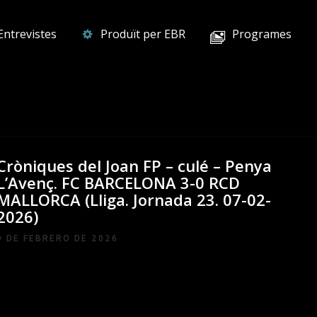
Entrevistes
Produït per EBR
Programes
Cròniques del Joan FP – culé – Penya
L’Avenç. FC BARCELONA 3-0 RCD
MALLORCA (Lliga. Jornada 23. 07-02-
2026)
9 DE FEBRERO DE 2026