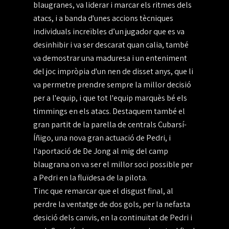
blaugranes, va liderar i marcar els ritmes dels
atacs, i a banda d'unes accions tècniques
individuals increïbles d’un jugador que es va
desinhibir i va ser descarat quan calia, també
va demostrar una maduresa i un enteniment
del joc impròpia d'un nen de disset anys, que li
va permetre prendre sempre la millor decisió
per a l'equip, i que tot l'equip marquès bé els
timmings en els atacs. Destaquem també el
gran partit de la parella de centrals Cubarsí-
Íñigo, una nova gran actuació de Pedri, i
l'aportació de De Jong al mig del camp
blaugrana on va ser el millor soci possible per
a Pedri en la fluïdesa de la pilota.
Tinc que remarcar que el disgust final, al
perdre la ventatge de dos gols, per la nefasta
desició dels canvis, en la continuïtat de Pedri i