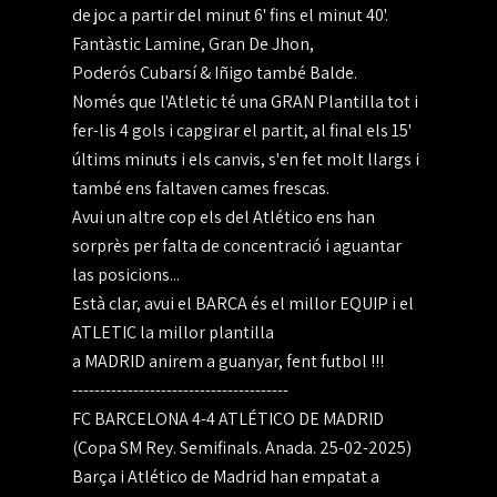
de joc a partir del minut 6' fins el minut 40'.
Fantàstic Lamine, Gran De Jhon,
Poderós Cubarsí & Iñigo també Balde.
Només que l'Atletic té una GRAN Plantilla tot i
fer-lis 4 gols i capgirar el partit, al final els 15'
últims minuts i els canvis, s'en fet molt llargs i
també ens faltaven cames frescas.
Avui un altre cop els del Atlético ens han
sorprès per falta de concentració i aguantar
las posicions...
Està clar, avui el BARÇA és el millor EQUIP i el
ATLETIC la millor plantilla
a MADRID anirem a guanyar, fent futbol !!!
---------------------------------------
FC BARCELONA 4-4 ATLÉTICO DE MADRID
(Copa SM Rey. Semifinals. Anada. 25-02-2025)
Barça i Atlético de Madrid han empatat a