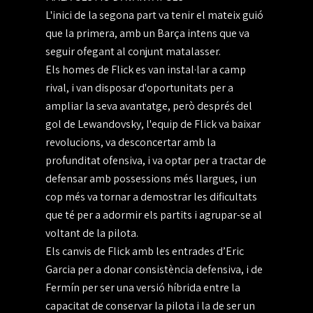
L'inici de la segona part va tenir el mateix guió
que la primera, amb un Barça intens que va
seguir ofegant al conjunt matalasser.
Els homes de Flick es van instal·lar a camp
rival, i van disposar d'oportunitats per a
ampliar la seva avantatge, però després del
gol de Lewandovsky, l'equip de Flick va baixar
revolucions, va desconcertar amb la
profunditat ofensiva, i va optar per a tractar de
defensar amb possessions més llargues, i un
cop més va tornar a demostrar les dificultats
que té per a adormir els partits i agrupar-se al
voltant de la pilota.
Els canvis de Flick amb les entrades d’Eric
Garcia per a donar consistència defensiva, i de
Fermín per ser una versió híbrida entre la
capacitat de conservar la pilota i la de ser un