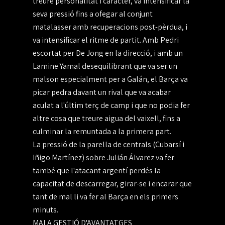
treure personalitat i caràcter, va intensificar la
seva pressió fins a ofegar al conjunt
matalasser amb recuperacions post-pèrdua, i
va intensificar el ritme de partit. Amb Pedri
escortat per De Jong en la direcció, i amb un
Lamine Yamal desequilibrant que va ser un
malson especialment per a Galán, el Barça va
picar pedra davant un rival que va acabar
aculat a l'últim terç de camp i que no podia fer
altre cosa que treure aigua del vaixell, fins a
culminar la remuntada a la primera part.
La pressió de la parella de centrals (Cubarsí i
Iñigo Martínez) sobre Julián Álvarez va fer
també que l'atacant argentí perdés la
capacitat de descarregar, girar-se i encarar que
tant de mal li va fer al Barça en els primers
minuts.
MALA GESTIÓ D'AVANTATGES