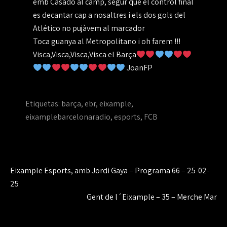
emb Casadó al camp, segur que el control final
es decantar cap a nosaltres i els dos gols del
Atlético no pujàvem al marcador
Toca guanya al Metropolitano i oh farem !!!
Visca,Visca,Visca,Visca el Barça
JoanFP
Etiquetas:
barça
,
ebr
,
eixample
,
eixamplebarcelonaradio
,
esports
,
FCB
Navegación
Eixample Esports, amb Jordi Gaya – Programa 66 – 25-02-
de
25
Gent de l´Eixample – 35 – Merche Mar
entradas