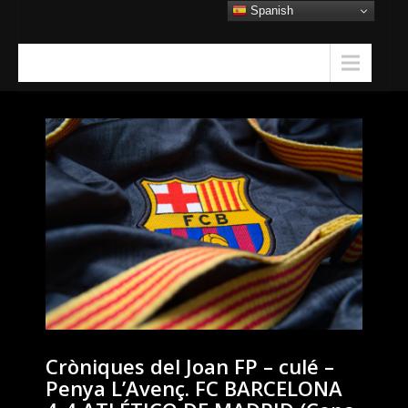
Skip
Spanish
to
content
Menu
Cròniques del Joan FP – culé –
Penya L’Avenç. FC BARCELONA