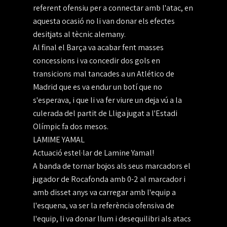
referent ofensiu per a connectar amb l'atac, en
aquesta ocasió no li van donar els efectes
desitjats al tècnic alemany.
Al final el Barça va acabar fent masses
concessions i va concedir dos gols en
transicions mal tancades a un Atlético de
Madrid que es va endur un botí que no
s'esperava, i que li va fer viure un deja vú a la
culerada del partit de Lliga jugat a l'Estadi
Olímpic fa dos mesos.
LAMIME YAMAL
Actuació estel·lar de Lamine Yamal!
A banda de tornar bojos als seus marcadors el
jugador de Rocafonda amb 0-2 al marcador i
amb disset anys va carregar amb l'equip a
l'esquena, va ser la referència ofensiva de
l'equip, li va donar llum i desequilibri als atacs