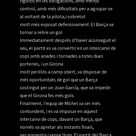
rigorós en les obligacions, amb menys
control, amb més dificultats per a agrupar-se
al voltant de la pilota,i sobretot
molt més exposat defensivament. El Barça va
tornar a rebre un gol
immediatament després d’haver aconseguit el
seu, el partit es va convertir en un intercanvi de
cops amb anades i tornades a totes dues
porteries, i un Girona
molt perillós a camp obert, va disposar de
més oportunitats de gol que un Barça
sostingut per un Joan García, que va impedir
que el Girona fes més gols.
Finalment, l’equip de Míchel va ser més
contundent, i es va imposar en aquest
intercanvi de cops, davant un Barça, que
només va apretar als instants finals,
per empenta i sense llum. El partit del Barça,