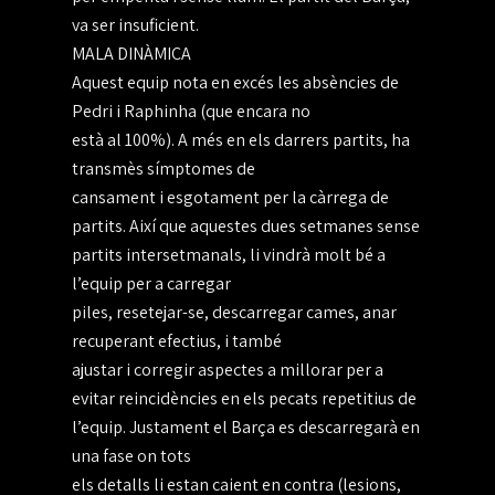
va ser insuficient.
MALA DINÀMICA
Aquest equip nota en excés les absències de
Pedri i Raphinha (que encara no
està al 100%). A més en els darrers partits, ha
transmès símptomes de
cansament i esgotament per la càrrega de
partits. Així que aquestes dues setmanes sense
partits intersetmanals, li vindrà molt bé a
l’equip per a carregar
piles, resetejar-se, descarregar cames, anar
recuperant efectius, i també
ajustar i corregir aspectes a millorar per a
evitar reincidències en els pecats repetitius de
l’equip. Justament el Barça es descarregarà en
una fase on tots
els detalls li estan caient en contra (lesions,