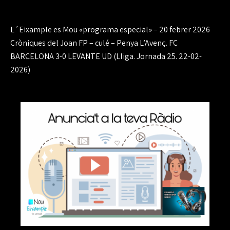
Navegación
L´Eixample es Mou «programa especial» – 20 febrer 2026
de
Cròniques del Joan FP – culé – Penya L’Avenç. FC
BARCELONA 3-0 LEVANTE UD (Lliga. Jornada 25. 22-02-
entradas
2026)