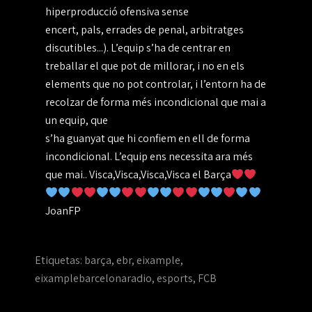
hiperproducció ofensiva sense
encert, pals, errades de penal, arbitratges
discutibles...). L’equip s’ha de centrar en
treballar el que pot de millorar, i no en els
elements que no pot controlar, i l’entorn ha de
recolzar de forma més incondicional que mai a
un equip, que
s’ha guanyat que hi confiem en ell de forma
incondicional. L’equip ens necessita ara més
que mai.. Visca,Visca,Visca,Visca el Barça
JoanFP
Etiquetas:
barça
,
ebr
,
eixample
,
eixamplebarcelonaradio
,
esports
,
FCB