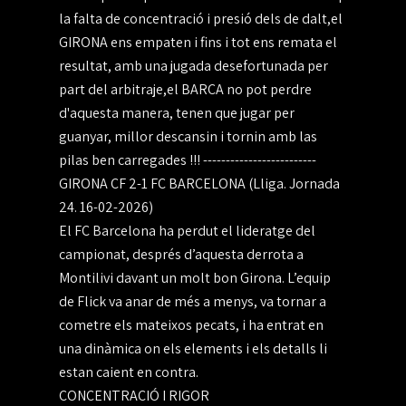
la falta de concentració i presió dels de dalt,el
GIRONA ens empaten i fins i tot ens remata el
resultat, amb una jugada desefortunada per
part del arbitraje,el BARÇA no pot perdre
d'aquesta manera, tenen que jugar per
guanyar, millor descansin i tornin amb las
pilas ben carregades !!! -------------------------
GIRONA CF 2-1 FC BARCELONA (Lliga. Jornada
24. 16-02-2026)
El FC Barcelona ha perdut el lideratge del
campionat, després d’aquesta derrota a
Montilivi davant un molt bon Girona. L’equip
de Flick va anar de més a menys, va tornar a
cometre els mateixos pecats, i ha entrat en
una dinàmica on els elements i els detalls li
estan caient en contra.
CONCENTRACIÓ I RIGOR