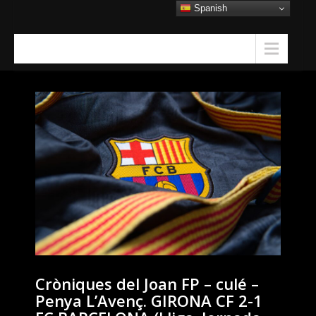
Skip
Spanish
to
content
Menu
Cròniques del Joan FP – culé –
Penya L’Avenç. GIRONA CF 2-1