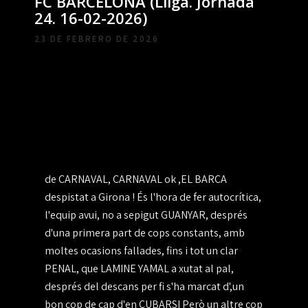
FC BARCELONA (Lliga. Jornada
24. 16-02-2026)
23 DE FEBRERO DE 2026
de CARNAVAL, CARNAVAL ok ,EL BARÇA
despistat a Girona ! És l'hora de fer autocrítica,
l'equip avui, no a sepigut GUANYAR, després
d'una primera part de cops constants, amb
moltes ocasions fallades, fins i tot un clar
PENAL, que LAMINE YAMAL a xutat al pal,
després del descans per fi s'ha marcat d',un
bon cop de cap d'en CUBARSI Però un altre cop