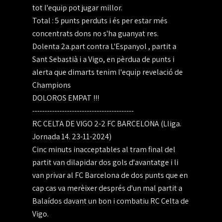
tot l'equip pot jugar millor.
Total : 5 punts perduts i és per estar més
concentrats dons no s'ha guanyat res.
Dolenta 2a.part contra L'Espanyol , partit a
Sant Sebastià i a Vigo, en pèrdua de punts i
alerta que dimarts tenim l'equip revelació de
Champions
DOLOROS EMPAT !!!
-----------------------------------------
RC CELTA DE VIGO 2-2 FC BARCELONA (Lliga.
Jornada 14. 23-11-2024)
Cinc minuts inacceptables al tram final del
partit van dilapidar dos gols d'avantatge i li
van privar al FC Barcelona de dos punts que en
cap cas va merèixer després d'un mal partit a
Balaídos davant un bon i combatiu RC Celta de
Vigo.