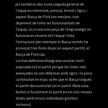
joc també es deu a una caiguda general de
l'equip en intensitat, pressió, tensió i rigor, i
aquest Barça de Flick tan mecànic i tan
depenent de totes les funcionalitats de
l'equip, on si una sola peça de l'engranatge no
funciona es ressent tot l'equip i tota
l'estructura (per exemple el Barça només ha
provocat tres fores de joc en aquest partit), el
Barça de Flick cau.
La línia defensiva blaugrana va estar molt
exposada tot el partit perquè les línies més
avançades no van defensar amb rigor, i la poca
continuïtat en el joc va fer que el Barça tingués
el partit descontrolat tot el partit. Mala cosa
faríem si focalitzem el partit en els cinc minuts
letals (amb errors individuals grollers
inclosos).