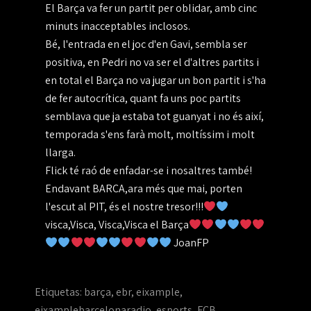
El Barça va fer un partit per oblidar, amb cinc
minuts inacceptables inclosos.
Bé, l'entrada en el joc d'en Gavi, sembla ser
positiva, en Pedri no va ser el d'altres partits i
en total el Barça no va jugar un bon partit i s'ha
de fer autocrítica, quant fa uns poc partits
semblava que ja estaba tot guanyat i no és així,
temporada s'ens farà molt, moltíssim i molt
llarga.
Flick té raó de enfadar-se i nosaltres també!
Endavant BARÇA,ara més que mai, porten
l'escut al PIT, és el nostre tresor!!!
visca,Visca, Visca,Visca el Barça
JoanFP
Etiquetas:
barça
,
ebr
,
eixample
,
eixamplebarcelonaradio
,
esports
,
FCB