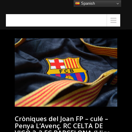
Skip
Spanish
to
content
Menu
Cròniques del Joan FP – culé –
Penya L’Avenç. RC CELTA DE