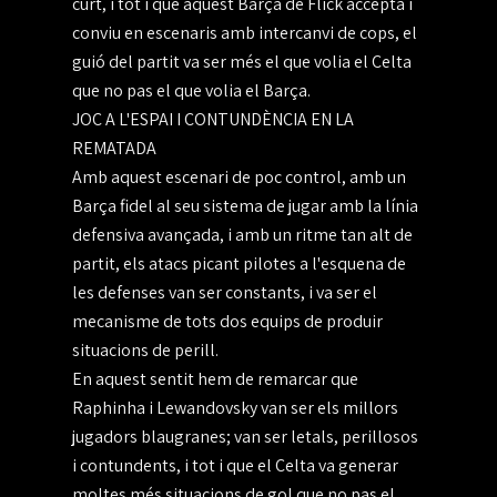
curt, i tot i que aquest Barça de Flick accepta i
conviu en escenaris amb intercanvi de cops, el
guió del partit va ser més el que volia el Celta
que no pas el que volia el Barça.
JOC A L'ESPAI I CONTUNDÈNCIA EN LA
REMATADA
Amb aquest escenari de poc control, amb un
Barça fidel al seu sistema de jugar amb la línia
defensiva avançada, i amb un ritme tan alt de
partit, els atacs picant pilotes a l'esquena de
les defenses van ser constants, i va ser el
mecanisme de tots dos equips de produir
situacions de perill.
En aquest sentit hem de remarcar que
Raphinha i Lewandovsky van ser els millors
jugadors blaugranes; van ser letals, perillosos
i contundents, i tot i que el Celta va generar
moltes més situacions de gol que no pas el