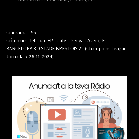
Navegación
Cinerama – 56
de
Cròniques del Joan FP – culé – Penya L’Avenç. FC
BARCELONA 3-0 STADE BRESTOIS 29 (Champions League.
entradas
Jornada 5. 26-11-2024)