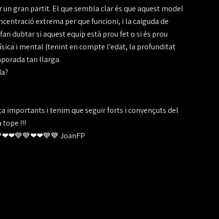
er un gran partit. El que sembla clar és que aquest model
oncentració extrema per que funcioni, i la caiguda de
fan dubtar si aquest equip està prou fet o si és prou
sica i mental (tenint en compte l’edat, la profunditat
mporada tan llarga.
da?
a importants i tenim que seguir forts i convençuts del
 tope !!!
💙💙❤❤💙💙❤❤💙💙 JoanFP