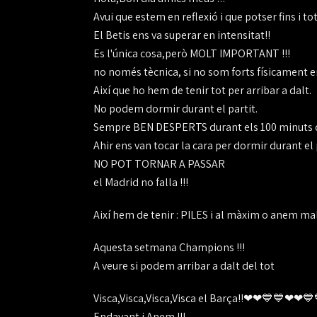
Avui que estem en reflexió i que potser fins i t
El Betis ens va superar en intensitat!!
Es l'única cosa,però MOLT IMPORTANT !!!
no només tècnica, si no som forts físicament en
Així que ho hem de tenir tot per arribar a dalt.
No podem dormir durant el partit.
Sempre BEN DESPERTS durant els 100 minuts de
Ahir ens van tocar la cara per dormir durant el 
NO POT TORNAR A PASSAR
el Madrid no falla !!!
Així hem de tenir : PILES i al màxim o anem ma
Aquesta setmana Champions !!!
A veure si podem arribar a dalt del tot
Visca,Visca,Visca,Visca el Barça!!❤❤💙💙❤
Endavant i Anem !!!