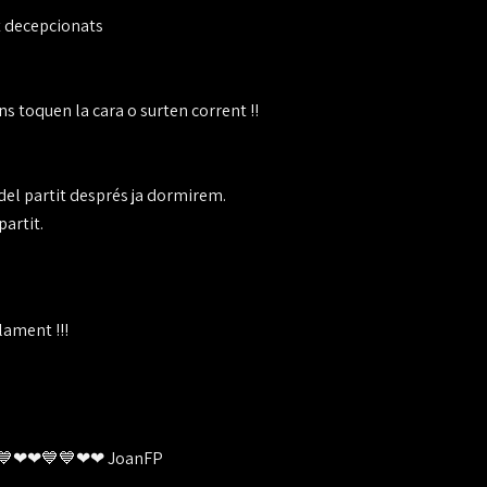
ot decepcionats
s toquen la cara o surten corrent !!
l partit després ja dormirem.
partit.
lament !!!
❤💙💙❤❤💙💙❤❤ JoanFP