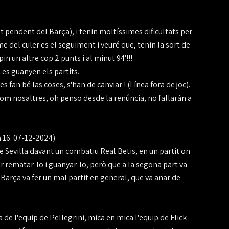
t pendent del Barça), i tenin moltíssimes dificultats per
me del culer es el seguiment i veuré que, tenin la sort de
n un altre cop 2 punts i al minut 94'!!!
 es guanyen els partits.
 fan bé las coses, s'han de canviar ! (Línea fora de joc).
com nosaltres, oh penso desde la renúncia, no fallarán a
 16. 07-12-2024)
 Sevilla davant un combatiu Real Betis, en un partit on
per rematar-lo i guanyar-lo, però que a la segona part va
Barça va fer un mal partit en general, que va anar de
de l'equip de Pellegrini, mica en mica l'equip de Flick