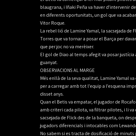
blaugrana, i Iñaki Peña va haver d'intervenir d
en diferents oportunitats, un gol que va acab
Vitor Roque.
La rebel·lió de Lamine Yamal, la sacsejada de Fl
Torres que va tornar a posar el Barça per davant
que per joc no va merèixer.
El gol de Diao al temps afegit va posar justícia 
guanyat.
OBSERVACIONS AL MARGE
Més enllà de la seva qualitat, Lamine Yamal va 
per a carregar amb tot l'equip a l'esquena imprò
disset anys.
Quan el Betis va empatar, el jugador de Rocafon
amb criteri cada pilota, va filtrar pilotes, i li
sacsejada de Flick des de la banqueta, on despr
jugadors diferencials i intocables com Lewand
No sabem si es tracta de dosificació de minuts 