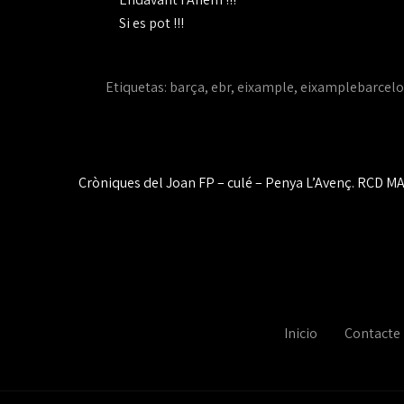
Si es pot !!!
Etiquetas:
barça
,
ebr
,
eixample
,
eixamplebarcelo
Navegación
Cròniques del Joan FP – culé – Penya L’Avenç. RCD M
de
entradas
Inicio
Contacte