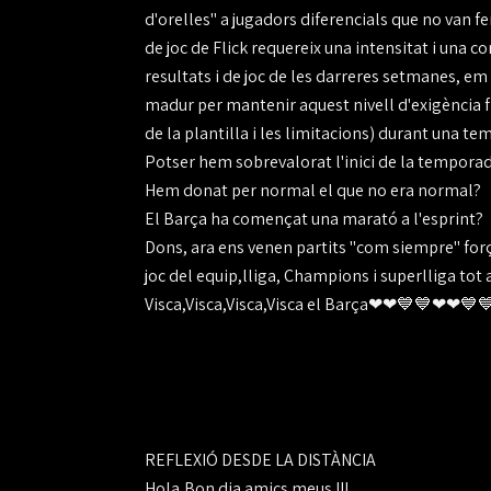
d'orelles" a jugadors diferencials que no van f
de joc de Flick requereix una intensitat i una c
resultats i de joc de les darreres setmanes, em 
madur per mantenir aquest nivell d'exigència fí
de la plantilla i les limitacions) durant una te
Potser hem sobrevalorat l'inici de la tempora
Hem donat per normal el que no era normal?
El Barça ha començat una marató a l'esprint?
Dons, ara ens venen partits "com siempre" forç
joc del equip,lliga, Champions i superlliga tot a
Visca,Visca,Visca,Visca el Barça❤❤💙💙❤❤
REFLEXIÓ DESDE LA DISTÀNCIA
Hola,Bon dia amics meus !!!