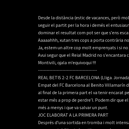
Desde la distància (estic de vacances, però mol
seguir el partit per la hora i demés el entusias
dominar el resultat com pot ser que s'ens escapi
Aaaaahhh, xutan tres cops a porta contrària no
Ja, estem un altre cop molt emprenyats i si no es
Avui segur que el Reial Madrid no s'encantara 
Montivili, ojala m'equivoqui !!!
-----------------------------------------
REAL BETIS 2-2 FC BARCELONA (Lliga. Jornada
Empat del FC Barcelona al Benito Villamarín de
al final de la primera part el va tenir encarat 
estar més a prop de perdre’l. Podem dir que el 
més a menys i que va salvar un punt.
JOC ELABORAT A LA PRIMERA PART
Després d’una sortida en tromba i molt intensa 