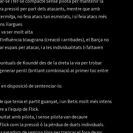
par-se i fer-se compacte sense pilota per mantenir la
era pressió per part dels atacants, mentre que amb
ermitja, no feia atacs tan esmolats, i sí feia atacs més
ns llargues.
va ser molt alta.
influència blaugrana (creació i arribades), el Barça no
spais per atacar, i a les individualitats li faltaven
puntuals de Koundé des de la dreta la via per trobar
 generar perill (brillant combinació al primer toc entre
i en disposició de sentenciar-lo.
e que tenia el partit guanyat, i un Betis molt més intens
re a l'equip de Flick.
nuïtat amb pilota, i sense pilota van decaure
ick com la pressió ó la pèrdua de duels individuals.
s jugadors de segona línia per trencar el fora de joc