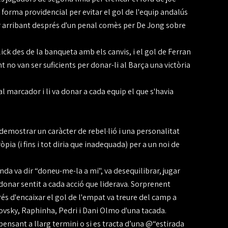
e forma providencial per evitar el gol de l'equip andalús
ar arribant després d'un penal comès per De Jong sobre
ick des de la banqueta amb els canvis, i el gol de Ferran
 no van ser suficients per donar-li al Barça una victòria
al marcador i li va donar a cada equip el que s'havia
demostrar un caràcter de rebel·lió i una personalitat
pia (i fins i tot diria que inadequada) per a un noi de
da va dir “doneu-me-la a mi", va desequilibrar, jugar
 va donar sentit a cada acció que liderava. Sorprenent
és d'encaixar el gol de l'empat va treure del camp a
ovsky, Raphinha, Pedri i Dani Olmo d'una tacada.
pensant a llarg termini o si es tracta d’una @“estirada