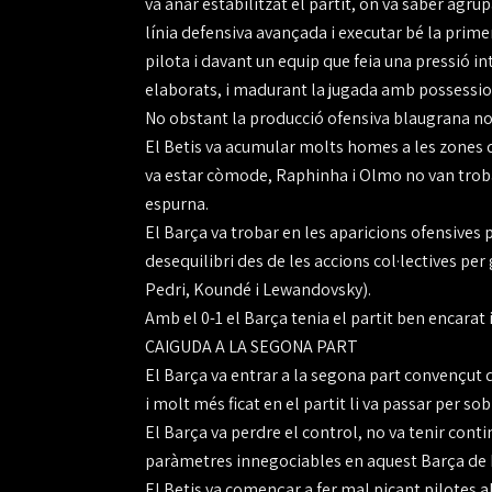
va anar estabilitzat el partit, on va saber agru
línia defensiva avançada i executar bé la prim
pilota i davant un equip que feia una pressió int
elaborats, i madurant la jugada amb possessio
No obstant la producció ofensiva blaugrana no 
El Betis va acumular molts homes a les zones d'
va estar còmode, Raphinha i Olmo no van trobar e
espurna.
El Barça va trobar en les aparicions ofensives 
desequilibri des de les accions col·lectives per
Pedri, Koundé i Lewandovsky).
Amb el 0-1 el Barça tenia el partit ben encarat 
CAIGUDA A LA SEGONA PART
El Barça va entrar a la segona part convençut d
i molt més ficat en el partit li va passar per sob
El Barça va perdre el control, no va tenir conti
paràmetres innegociables en aquest Barça de Fl
El Betis va començar a fer mal picant pilotes al