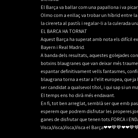
El Barça va ballar com una papallona i va pica
Olmo com a enllaç va trobar un híbrid entre la v
la cirereta al pastís i regalar-li a la culerada 
EL BARÇA HA TORNAT
Aquest Barça ha superat amb nota els difícil 
Bayern i Real Madrid.
A banda dels resultats, aquestes golejades con
botxins blaugranes que van deixar més traumes
espantar definitivament vells fantasmes, confi
blaugrana torna a estar a l'elit europea, que ja 
ser candidat a qualsevol títol, i qui sap si un m
El temps ens ho dirà més endavant.
En fi, tot ben arreglat, semblà ser que emb pa
esperem que podrem disfrutar les properes jorn
ganes de disfrutar que tenen tots.FORÇA i E
Visca,Visca,Visca,Visca el Barça❤❤💙💙❤❤