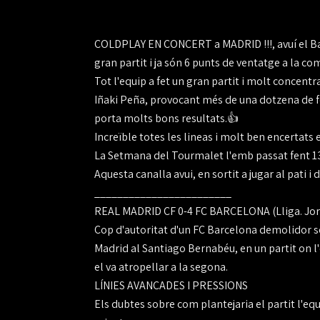
COLDPLAY EN CONCERT a MADRID !!!, avuí el Ba
gran partit i ja són 6 punts de ventatge a la com
Tot l'equip a fet un gran partit i molt concentra
Iñaki Peña, provocant més de una dotzena de fora
porta molts bons resultats.👍
Increïble totes les lineas i molt ben encertats 
La Setmana del Tourmalet l'emb passat fent 13
Aquesta canalla avui, en sortit a jugar al pati i 
________________________
REAL MADRID CF 0-4 FC BARCELONA (Lliga. Jor
Cop d'autoritat d'un FC Barcelona demolidor so
Madrid al Santiago Bernabéu, en un partit on l'eq
el va atropellar a la segona.
LÍNIES AVANÇADES I PRESSIONS
Els dubtes sobre com plantejaria el partit l'equ