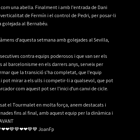
r com una abella. Finalment i amb l'entrada de Dani
erticalitat de Fermín i el control de Pedri, per posar-li
una golejada al Bernabéu.
exàmens d'aquesta setmana amb golejades al Sevilla,
secutives contra equips poderosos i que van ser els
 al barcelonisme en els darrers anys, serveix per
rmar que la transició s'ha completat, que l'equip
li pot mirar a els ulls i competir-li a qualsevol, que pot
arcador com aquest pot ser l'inici d'un canvi de cicle.
ssat el Tourmalet en molta força, anem destacats i
ades fins al final, amb aquest equip per la dinàmica i
NDAVANT
💙💙❤❤💙💙❤❤💙💙 JoanFp