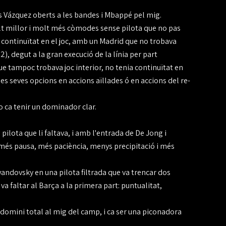
cas Vázquez oberts a les bandes i Mbappé pel mig.
olt millor i molt més còmodes sense pilota que no pas
continuïtat en el joc, amb un Madrid que no trobava
12), degut a la gran execució de la línia per part
e tampoc trobava joc interior, no tenia continuïtat en
r les seves opcions en accions aïllades ó en accions del re-
no ca tenir un dominador clar.
e pilota que li faltava, i amb l'entrada de De Jong i
r més pausa, més paciència, menys precipitació i més
ndovsky en una pilota filtrada que va trencar dos
i va faltar al Barça a la primera part: puntualitat,
un domini total al mig del camp, i ca ser una piconadora