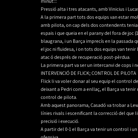
minut::::
Pressió alta i tres atacants, amb Vinicius i Lu
A la primera part tots dos equips van estar m
amb pilota, on cap dels dos contendents tenia 
espais i que queia en el parany del fora de joc (
blaugrana, i un Barça imprecís en la passada qu
el joc ni fluïdesa, i on tots dos equips van teni
atac ó després de recuperació post-pèrdua.
La primera part va ser un intercanvi de cops i 
INTERVENCIÓ DE FLICK; CONTROL DE PILOTA
Flick li va voler donar al seu equip el control d
deixant a Pedri com a enllaç, el Barça va teni
control de pilota.
Amb aquest panorama, Casadó va trobar a Lewa
línies rivals i escenificant la correcció del que l
precisió i execució.
A partir del 0-1 el Barça va tenir un control i 
ofensiva.