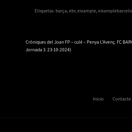
Etiquetas:
barça
,
ebr
,
eixample
,
eixamplebarcelo
Navegación
Cròniques del Joan FP – culé – Penya L’Avenç. FC 
de
Jornada 3. 23-10-2024)
entradas
Inicio
Contacte