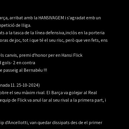
rça, arribat amb la HANSIVAGEM i s'agradat emb un
petició de lliga.
ts a la tasca de la línea defensiva,inclòs en la porteria
s de joc, tot i que té el seu risc, però que ven fets, ens
els canvis, premi d'honor per en Hansi Flick
 gols- 2 en contra
de passeig al Bernabéu !!!
nada 11. 25-10-2024)
bre el seu màxim rival. El Barça va golejar al Real
uip de Flick va anul·lar al seu rival a la primera part, i
ip d'Ancellotti, van quedar dissipats des de el primer