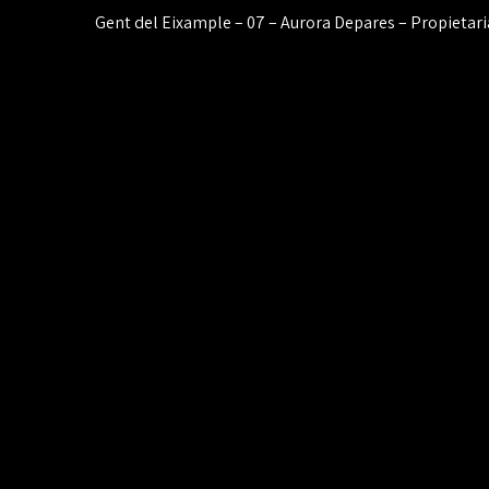
Navegación
Gent del Eixample – 07 – Aurora Depares – Propietari
de
entradas