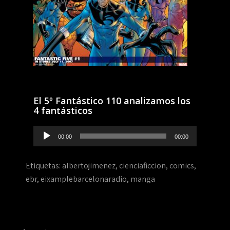
El 5º Fantástico 110 analizamos los
4 fantásticos
Reproductor
00:00
00:00
de
audio
Etiquetas:
albertojimenez
,
cienciaficcion
,
comics
,
ebr
,
eixamplebarcelonaradio
,
manga