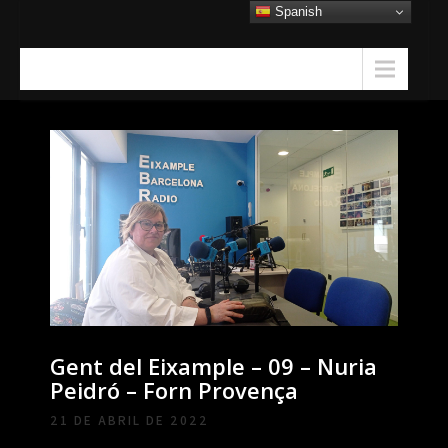
Skip
Spanish
to
content
Menu
Gent del Eixample – 09 – Nuria
Peidró – Forn Provença
21 DE ABRIL DE 2022