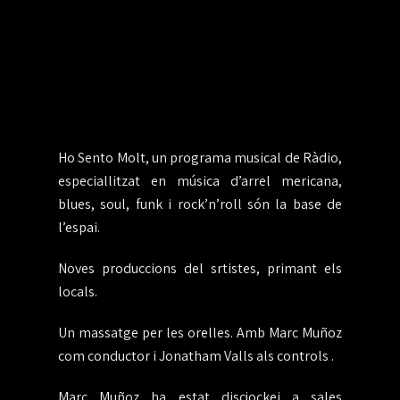
Ho Sento Molt, un programa musical de Ràdio,
especiallitzat en música d’arrel mericana,
blues, soul, funk i rock’n’roll són la base de
l’espai.
Noves produccions del srtistes, primant els
locals.
Un massatge per les orelles. Amb Marc Muñoz
com conductor i Jonatham Valls als controls .
Marc Muñoz ha estat discjockei a sales