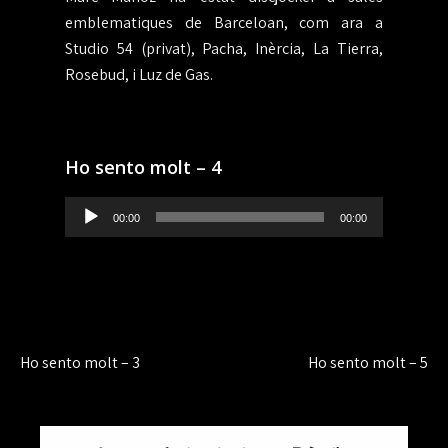
emblematiques de Barceloan, com ara a
Studio 54 (privat), Pacha, Inèrcia, La Tierra,
Rosebud, i Luz de Gas.
Ho sento molt – 4
Reproductor
00:00
00:00
de
audio
Navegación
Ho sento molt – 3
Ho sento molt – 5
de
entradas