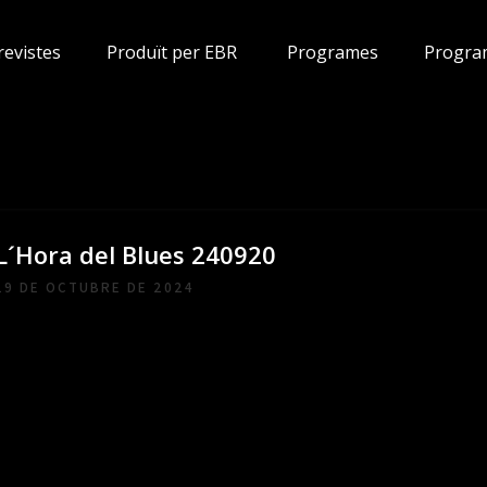
revistes
Produït per EBR
Programes
Progra
L´Hora del Blues 240920
19 DE OCTUBRE DE 2024