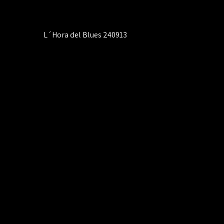
Navegación
L´Hora del Blues 240913
de
entradas