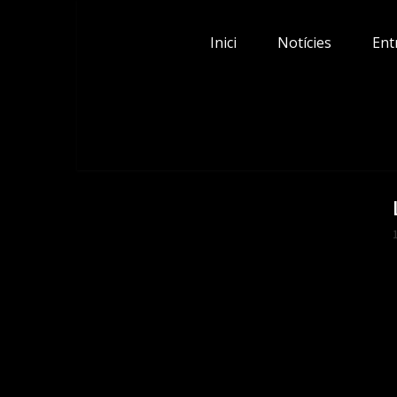
Skip
to
Inici
Notícies
Ent
content