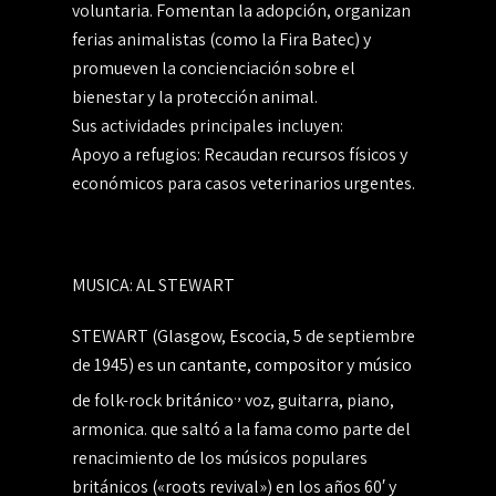
voluntaria. Fomentan la adopción, organizan
ferias animalistas (como la Fira Batec) y
promueven la concienciación sobre el
bienestar y la protección animal.
Sus actividades principales incluyen:
Apoyo a refugios: Recaudan recursos físicos y
económicos para casos veterinarios urgentes.
MUSICA: AL STEWART
STEWART
(
Glasgow
,
Escocia
, 5 de septiembre
de 1945) es un
cantante
,
compositor
y
músico
.,
de folk-rock
británico
voz, guitarra, piano,
armonica. que saltó a la fama como parte del
renacimiento de los músicos populares
británicos («roots revival») en los años 60′ y