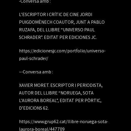
-Conversa amb :
L’ESCRIPTOR I CRÍTIC DE CINE JORDI
PUIGDOMÈNECH COAUTOR, JUNT A PABLO
RUZAFA, DEL LLIBRE “UNIVERSO PAUL
SCHRADER”. EDITAT PER EDICIONES JC.
https://edicionesjc.com/portfolio/universo-
paul-schrader/
–
-Conversa amb :
XAVIER MORET. ESCRIPTOR I PERIODISTA,
AUTOR DEL LLIBRE “NORUEGA, SOTA
L’AURORA BOREAL”, EDITAT PER PÒRTIC,
D’EDICIONS 62.
https://www.grup62.cat/llibre-noruega-sota-
laurora-boreal/447709