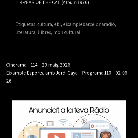
4-YEAR OF THE CAT (Album 1976)
Etiquetas:
cultura
,
ebr
,
eixamplebarcelonaradio
,
literatura
,
llibres
,
mon cultural
Navegación
Cinerama – 114 – 29 maig 2026
de
Eixample Esports, amb Jordi Gaya – Programa 110 – 02-06-
26
entradas