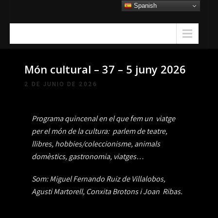
Skip
Spanish
to
content
Menu
Món cultural – 37 – 5 juny 2026
2 DE JUNIO DE 2026
Programa quincenal en el que fem un viatge
per el món de la cultura: parlem de teatre,
llibres, hobbies/coleccionisme, animals
domèstics, gastronomia, viatges…
Som: Miguel Fernando Ruiz de Villalobos,
Agusti Martorell, Conxita Brotons i Joan Ribas.