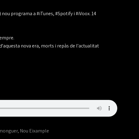
nou programa a #iTunes, #Spotify i #iVoox. 14
sempre.
aquesta nova era, morts i repàs de l'actualitat
 monguer
,
Nou Eixample