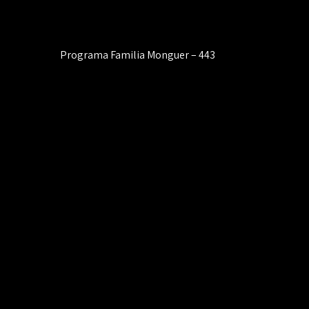
Navegación
Programa Familia Monguer – 443
de
entradas