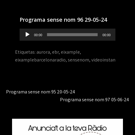
Programa sense nom 96 29-05-24
Reproductor
00:00
00:00
de
audio
Etiquetas:
aurora
,
ebr
,
eixample
,
eixamplebarcelonaradio
,
sensenom
,
videoinstan
Navegación
Programa sense nom 95 20-05-24
de
Programa sense nom 97 05-06-24
entradas