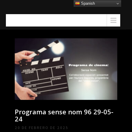
Skip
Spanish
to
content
Menu
Programa sense nom 96 29-05-
24
20 DE FEBRERO DE 2025