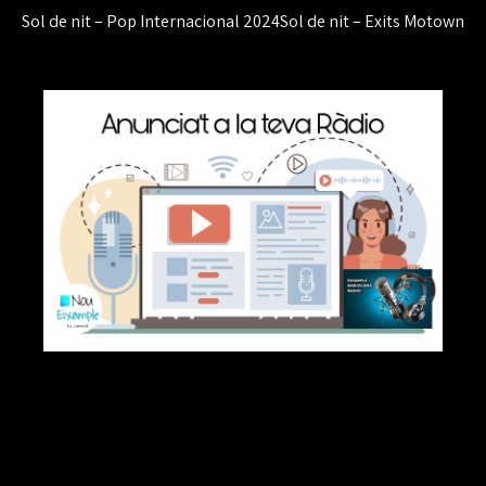
Navegación
Sol de nit – Pop Internacional 2024
Sol de nit – Exits Motown
de
entradas