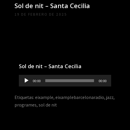
Sol de nit – Santa Cecilia
19 DE FEBRERO DE 2025
Sol de nit – Santa Cecilia
Reproductor
00:00
00:00
de
audio
Etiquetas:
eixample
,
eixamplebarcelonaradio
,
jazz
,
programes
,
sol de nit