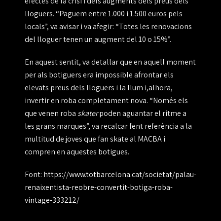
efectes de la crisi i dels augments dels preus dels
lloguers. “Paguem entre 1.000 i 1.500 euros pels
locals”, va avisar i va afegir: “Totes les renovacions
del lloguer tenen un augment del 10 o 15%”.
En aquest sentit, va detallar que en aquell moment
per als botiguers era impossible afrontar els
elevats preus dels lloguers i la llum i,alhora,
invertir en roba completament nova. “Només els
que venen roba
skater
poden aguantar el ritme a
les grans marques”, va recalcar fent referència a la
multitud de joves que fan skate al MACBA i
compren en aquestes botigues.
Font:
https://www.totbarcelona.cat/societat/palau-
renaixentista-reobre-convertit-botiga-roba-
vintage-333212/