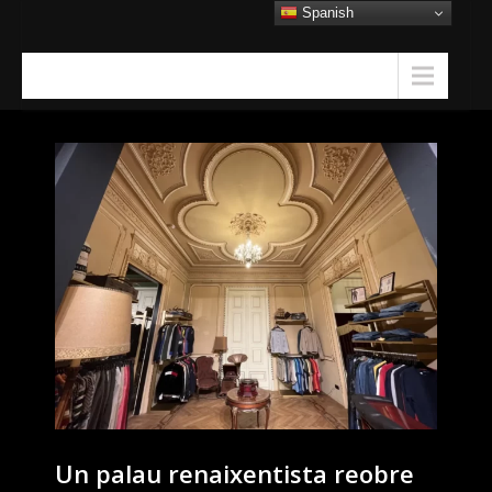
Skip
Spanish
to
content
Menu
Un palau renaixentista reobre