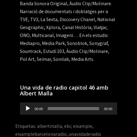
Banda Sonora Original, Àudio Clip/Molinare.
Narració de documentals i doblatges per a
TVE, TV3, La Sexta, Discovery Chanel, National
Geographic, Xplora, Canal Història, Viatjar,
ONO, Multicanal, Imageni… En els estudis:
Mediapro, Media Park, Sonoblok, Sonygraf,
Sountrack, Estudi 103, Àudio Clip/Molinare,
Pol Art, Seimar, Sonilab, Media Arts.
Una vida de radio capitol 46 amb
Albert Malla
Reproductor
00:00
00:00
de
audio
Etiquetas:
albertmalla
,
ebr
,
eixample
,
eixamplebarcelonaradio
,
unavidaderadio