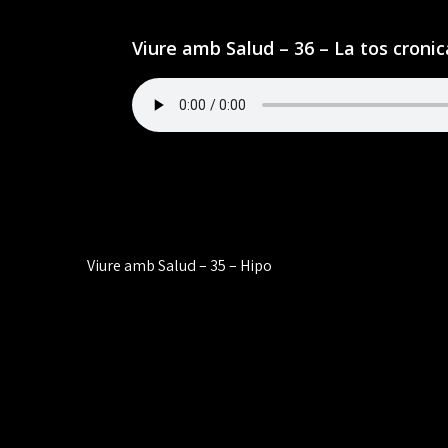
Viure amb Salud – 36 – La tos cronic
Navegación
Viure amb Salud – 35 – Hipo
de
entradas