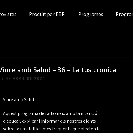
revistes
Produït per EBR
Programes
Progra
Viure amb Salud – 36 – La tos cronica
27 DE ABRIL DE 2024
Viure amb Salut
Aquest programa de ràdio neix amb la intenció
d'educar, explicar i informar els nostres oients
sobre les malalties més freqüents que afecten la