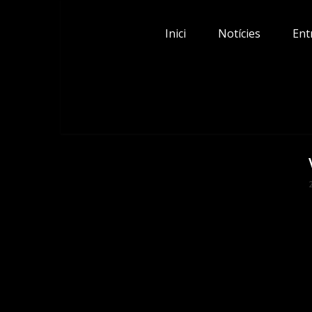
Skip
to
Inici
Notícies
Ent
content