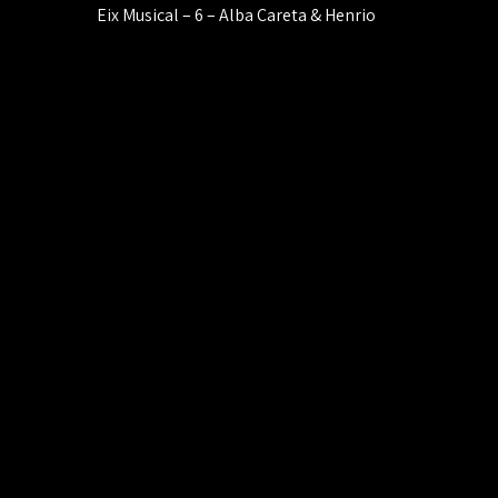
Navegación
Eix Musical – 6 – Alba Careta & Henrio
de
entradas