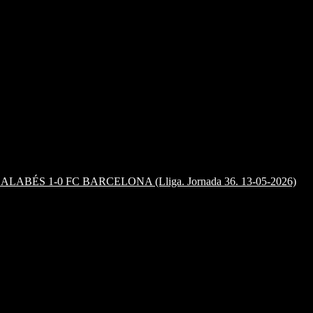
VO ALABÉS 1-0 FC BARCELONA (Lliga. Jornada 36. 13-05-2026)