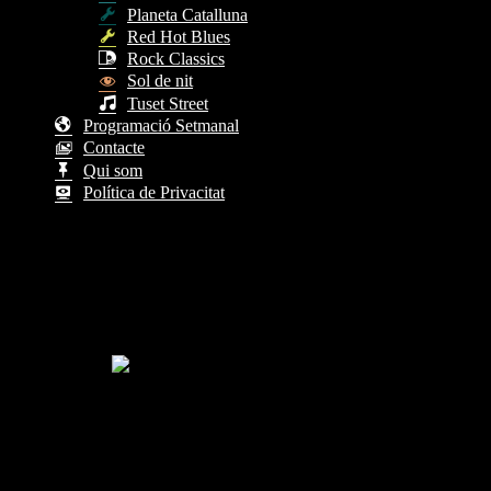
Planeta Catalluna
Red Hot Blues
Rock Classics
Sol de nit
Tuset Street
Programació Setmanal
Contacte
Qui som
Política de Privacitat
Programa Eixample Esports, amb Jordi Gaya – 36 –
20 de marzo de 2024
Eixample Esports és el programa esportiu d’Eixample
equips del nostre districte. L’anàlisi dels resultats d