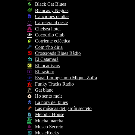
Black Cat Blues
Blancas y Negras
Canciones ocultas
Carretera al oeste
Chelsea hotel
Cocodrilo Club
Corriente ecléctica
Com t’ho diria
Crossroads Blues Ràdio
El Catamarà
El tocadiscos
El trastero
Espai Lounge amb Miquel Zafra
Funky Tracks Radio
Gat blanc
Ho sento molt
La hora del blues
Las músicas del jardín secreto
Melodic House
Mucha marcha
Museo Secreto
MusicRocks