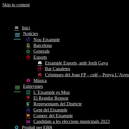
Skip to content
Directe
Inici
Notícies
Nou Eixample
Barcelona
Generals
Esports
Eixample Esports, amb Jordi Gaya
Bar Canaletes
Cròniques del Joan FP – culé – Penya L’Aven
Música
Entrevistes
L´Eixample es Mou
El Regidor Respon
Representants del Districte
Gent del Eixample
Comerç del Eixample
Candidats a les eleccions municipals 2023
Produït per EBR