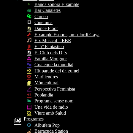
Banda sonora Eixample
Bar Canaletes
Cameo
Cinerama
Dance Floor
Eixample Esports, amb Jordi Gaya
Eix Musical – EBR
El 5º Fantastico
El Club dels Dj´s
Familia Monguer
Guateque la mundial
Hit parade del dr. zumel
Mariliendres
Món cultural
Perspectiva Feminista
Poplandia
Programa sense nom
Una vida de radio
Viure amb Salud
Programes
Albufera Pop
Barracuda Station