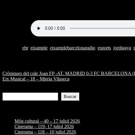
Programa Eixample Esports, amb Jordi Gaya – 36 – 20-03-2
Etiquetas:
ebr
,
eixample
,
eixamplebarcelonaradio
,
esports
,
jordigaya
,
Navegación de entradas
Cròniques del cule Joan FP -AT. MADRID 0-3 FC BARCELONA (Lli
Eix Musical – 18 – Mireia Vilaseca
Buscar
Buscar
Entradas recientes
Món cultural – 40 – 17 juliol 2026
Cinerama – 119- 17 juliol 2026
Cinerama – 118 – 10 juliol 2026