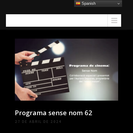
Skip
Spanish
to
content
Menu
Programa sense nom 62
27 DE ABRIL DE 2024