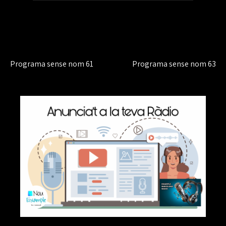
audio
Navegación
Programa sense nom 61
Programa sense nom 63
de
entradas