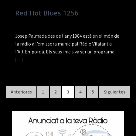
Red Hot Blues 1256
Josep Palmada des de l’any 1984 està en el món de
la ràdio a l’emissora municipal Ràdio Vilafant a
l’Alt Empordà. Els seus inicis va ser un programa
[…]
Paginación
Anteriores
1
2
3
4
5
Siguientes
de
entradas